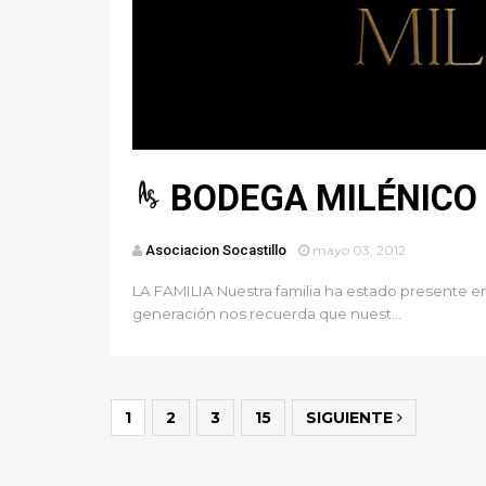
BODEGA MILÉNICO
Asociacion Socastillo
mayo 03, 2012
LA FAMILIA Nuestra familia ha estado presente en
generación nos recuerda que nuest...
1
2
3
15
SIGUIENTE